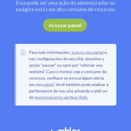
Essa pode ser uma ação do administrador ou
a página está com alto consumo de recursos.
.
Acessar painel
Para mais informações,
acesse seu painel
e,
nas configurações do seu site, desative a
opção "pausar" ou opte por "reiniciar seu
website". Caso o motivo seja o consumo de
recursos, verifique se possui algum alerta
em seu
painel
. Você também pode analisar a
performance de seu site ativando o add-on
de
monitoramento via New Relic
.