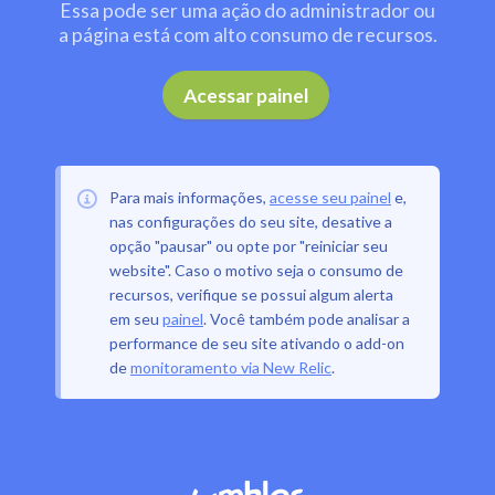
Essa pode ser uma ação do administrador ou
a página está com alto consumo de recursos.
.
Acessar painel
Para mais informações,
acesse seu painel
e,
nas configurações do seu site, desative a
opção "pausar" ou opte por "reiniciar seu
website". Caso o motivo seja o consumo de
recursos, verifique se possui algum alerta
em seu
painel
. Você também pode analisar a
performance de seu site ativando o add-on
de
monitoramento via New Relic
.