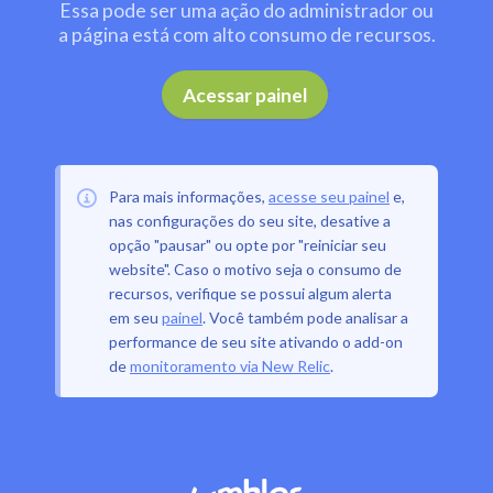
Essa pode ser uma ação do administrador ou
a página está com alto consumo de recursos.
.
Acessar painel
Para mais informações,
acesse seu painel
e,
nas configurações do seu site, desative a
opção "pausar" ou opte por "reiniciar seu
website". Caso o motivo seja o consumo de
recursos, verifique se possui algum alerta
em seu
painel
. Você também pode analisar a
performance de seu site ativando o add-on
de
monitoramento via New Relic
.