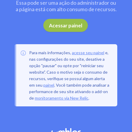
Essa pode ser uma ação do administrador ou
a página está com alto consumo de recursos.
.
Acessar painel
Para mais informações,
acesse seu painel
e,
nas configurações do seu site, desative a
opção "pausar" ou opte por "reiniciar seu
website". Caso o motivo seja o consumo de
recursos, verifique se possui algum alerta
em seu
painel
. Você também pode analisar a
performance de seu site ativando o add-on
de
monitoramento via New Relic
.