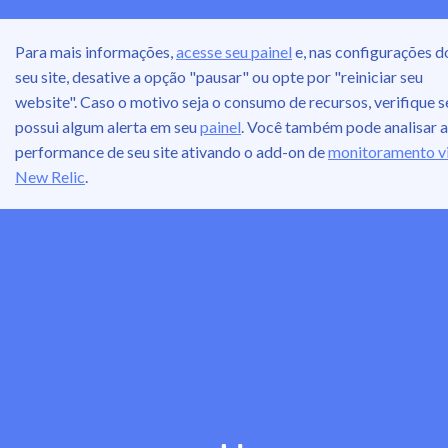
Para mais informações,
acesse seu painel
e, nas configurações d
seu site, desative a opção "pausar" ou opte por "reiniciar seu
website". Caso o motivo seja o consumo de recursos, verifique s
possui algum alerta em seu
painel
. Você também pode analisar a
performance de seu site ativando o add-on de
monitoramento v
New Relic
.