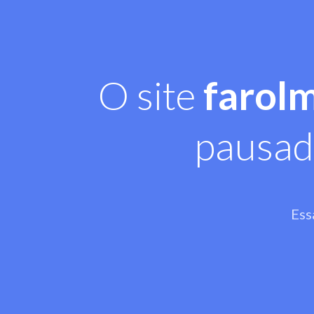
O site
farol
pausad
Ess