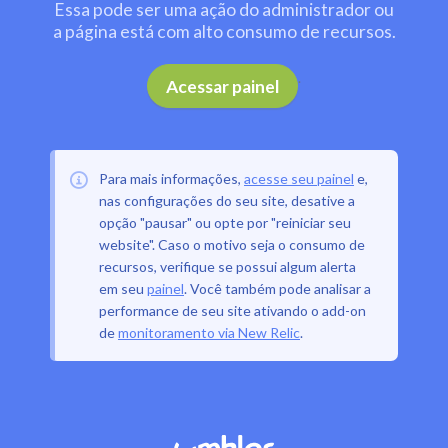
Essa pode ser uma ação do administrador ou
a página está com alto consumo de recursos.
.
Acessar painel
Para mais informações,
acesse seu painel
e,
nas configurações do seu site, desative a
opção "pausar" ou opte por "reiniciar seu
website". Caso o motivo seja o consumo de
recursos, verifique se possui algum alerta
em seu
painel
. Você também pode analisar a
performance de seu site ativando o add-on
de
monitoramento via New Relic
.