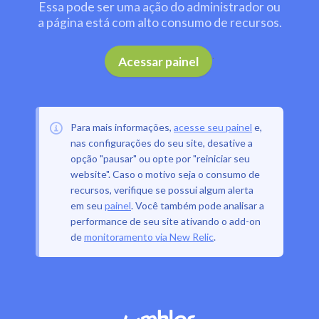
Essa pode ser uma ação do administrador ou
a página está com alto consumo de recursos.
.
Acessar painel
Para mais informações,
acesse seu painel
e,
nas configurações do seu site, desative a
opção "pausar" ou opte por "reiniciar seu
website". Caso o motivo seja o consumo de
recursos, verifique se possui algum alerta
em seu
painel
. Você também pode analisar a
performance de seu site ativando o add-on
de
monitoramento via New Relic
.