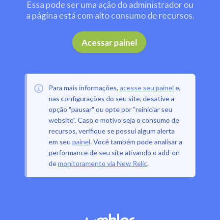
Essa pode ser uma ação do administrador ou
a página está com alto consumo de recursos.
.
Acessar painel
Para mais informações,
acesse seu painel
e,
nas configurações do seu site, desative a
opção "pausar" ou opte por "reiniciar seu
website". Caso o motivo seja o consumo de
recursos, verifique se possui algum alerta
em seu
painel
. Você também pode analisar a
performance de seu site ativando o add-on
de
monitoramento via New Relic
.