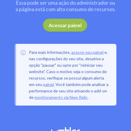
Essa pode ser uma ação do administrador ou
a página está com alto consumo de recursos.
.
Acessar painel
Para mais informações,
acesse seu painel
e,
nas configurações do seu site, desative a
opção "pausar" ou opte por "reiniciar seu
website". Caso o motivo seja o consumo de
recursos, verifique se possui algum alerta
em seu
painel
. Você também pode analisar a
performance de seu site ativando o add-on
de
monitoramento via New Relic
.