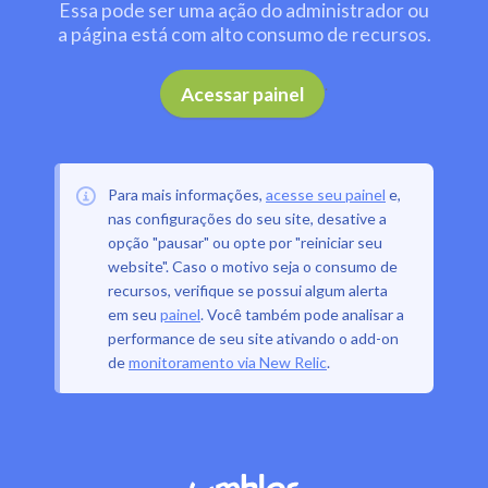
Essa pode ser uma ação do administrador ou
a página está com alto consumo de recursos.
.
Acessar painel
Para mais informações,
acesse seu painel
e,
nas configurações do seu site, desative a
opção "pausar" ou opte por "reiniciar seu
website". Caso o motivo seja o consumo de
recursos, verifique se possui algum alerta
em seu
painel
. Você também pode analisar a
performance de seu site ativando o add-on
de
monitoramento via New Relic
.