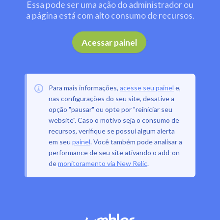
Essa pode ser uma ação do administrador ou
a página está com alto consumo de recursos.
.
Acessar painel
Para mais informações,
acesse seu painel
e,
nas configurações do seu site, desative a
opção "pausar" ou opte por "reiniciar seu
website". Caso o motivo seja o consumo de
recursos, verifique se possui algum alerta
em seu
painel
. Você também pode analisar a
performance de seu site ativando o add-on
de
monitoramento via New Relic
.