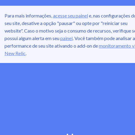
Para mais informações,
acesse seu painel
e, nas configurações d
seu site, desative a opção "pausar" ou opte por "reiniciar seu
website". Caso o motivo seja o consumo de recursos, verifique s
possui algum alerta em seu
painel
. Você também pode analisar a
performance de seu site ativando o add-on de
monitoramento v
New Relic
.