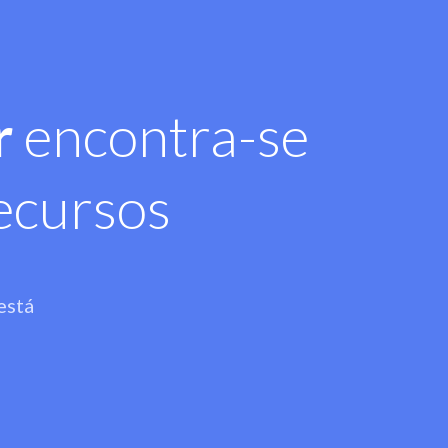
r
encontra-se
ecursos
está