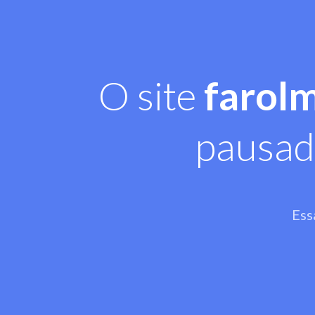
O site
farol
pausad
Ess