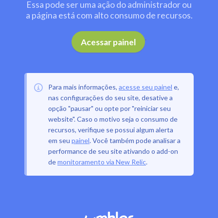
Essa pode ser uma ação do administrador ou
a página está com alto consumo de recursos.
.
Acessar painel
Para mais informações,
acesse seu painel
e,
nas configurações do seu site, desative a
opção "pausar" ou opte por "reiniciar seu
website". Caso o motivo seja o consumo de
recursos, verifique se possui algum alerta
em seu
painel
. Você também pode analisar a
performance de seu site ativando o add-on
de
monitoramento via New Relic
.