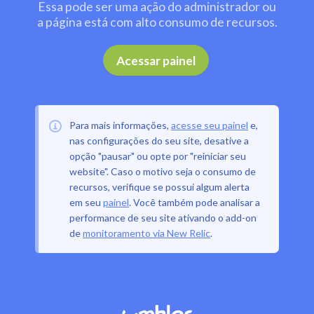
Essa pode ser uma ação do administrador ou
a página está com alto consumo de recursos.
.
Acessar painel
Para mais informações,
acesse seu painel
e,
nas configurações do seu site, desative a
opção "pausar" ou opte por "reiniciar seu
website". Caso o motivo seja o consumo de
recursos, verifique se possui algum alerta
em seu
painel
. Você também pode analisar a
performance de seu site ativando o add-on
de
monitoramento via New Relic
.