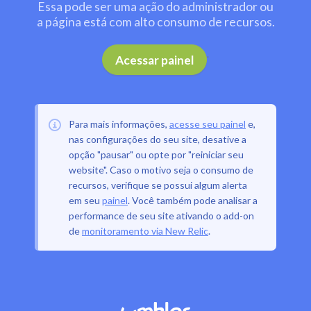
Essa pode ser uma ação do administrador ou
a página está com alto consumo de recursos.
.
Acessar painel
Para mais informações,
acesse seu painel
e,
nas configurações do seu site, desative a
opção "pausar" ou opte por "reiniciar seu
website". Caso o motivo seja o consumo de
recursos, verifique se possui algum alerta
em seu
painel
. Você também pode analisar a
performance de seu site ativando o add-on
de
monitoramento via New Relic
.