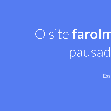
O site
farol
pausad
Ess