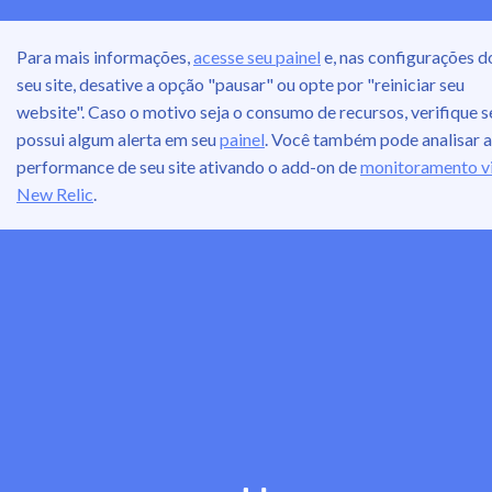
Para mais informações,
acesse seu painel
e, nas configurações d
seu site, desative a opção "pausar" ou opte por "reiniciar seu
website". Caso o motivo seja o consumo de recursos, verifique s
possui algum alerta em seu
painel
. Você também pode analisar a
performance de seu site ativando o add-on de
monitoramento v
New Relic
.