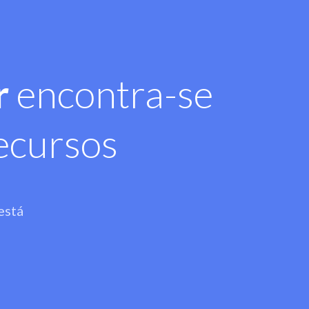
r
encontra-se
ecursos
está