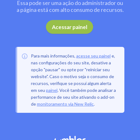
Essa pode ser uma ação do administrador ou
a página está com alto consumo de recursos.
.
Acessar painel
Para mais informações,
acesse seu painel
e,
nas configurações do seu site, desative a
opção "pausar" ou opte por "reiniciar seu
website". Caso o motivo seja o consumo de
recursos, verifique se possui algum alerta
em seu
painel
. Você também pode analisar a
performance de seu site ativando o add-on
de
monitoramento via New Relic
.