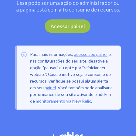
Essa pode ser uma ação do administrador ou
a página está com alto consumo de recursos.
.
Acessar painel
Para mais informações,
acesse seu painel
e,
nas configurações do seu site, desative a
opção "pausar" ou opte por "reiniciar seu
website". Caso o motivo seja o consumo de
recursos, verifique se possui algum alerta
em seu
painel
. Você também pode analisar a
performance de seu site ativando o add-on
de
monitoramento via New Relic
.