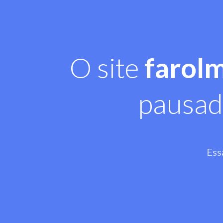
O site
farol
pausad
Ess