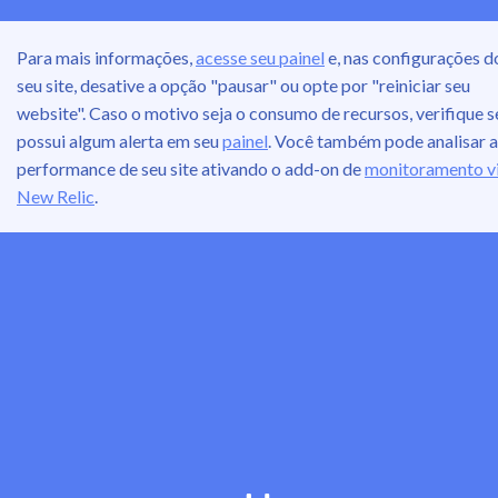
Para mais informações,
acesse seu painel
e, nas configurações d
seu site, desative a opção "pausar" ou opte por "reiniciar seu
website". Caso o motivo seja o consumo de recursos, verifique s
possui algum alerta em seu
painel
. Você também pode analisar a
performance de seu site ativando o add-on de
monitoramento v
New Relic
.