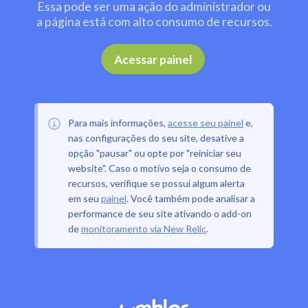
Essa pode ser uma ação do administrador ou
a página está com alto consumo de recursos.
.
Acessar painel
Para mais informações,
acesse seu painel
e,
nas configurações do seu site, desative a
opção "pausar" ou opte por "reiniciar seu
website". Caso o motivo seja o consumo de
recursos, verifique se possui algum alerta
em seu
painel
. Você também pode analisar a
performance de seu site ativando o add-on
de
monitoramento via New Relic
.