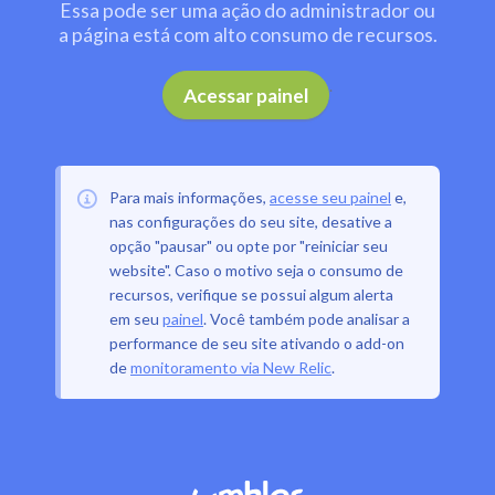
Essa pode ser uma ação do administrador ou
a página está com alto consumo de recursos.
.
Acessar painel
Para mais informações,
acesse seu painel
e,
nas configurações do seu site, desative a
opção "pausar" ou opte por "reiniciar seu
website". Caso o motivo seja o consumo de
recursos, verifique se possui algum alerta
em seu
painel
. Você também pode analisar a
performance de seu site ativando o add-on
de
monitoramento via New Relic
.