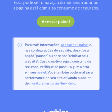
Essa pode ser uma ação do administrador ou
a página está com alto consumo de recursos.
.
Acessar painel
Para mais informações,
acesse seu painel
e,
nas configurações do seu site, desative a
opção "pausar" ou opte por "reiniciar seu
website". Caso o motivo seja o consumo de
recursos, verifique se possui algum alerta
em seu
painel
. Você também pode analisar a
performance de seu site ativando o add-on
de
monitoramento via New Relic
.