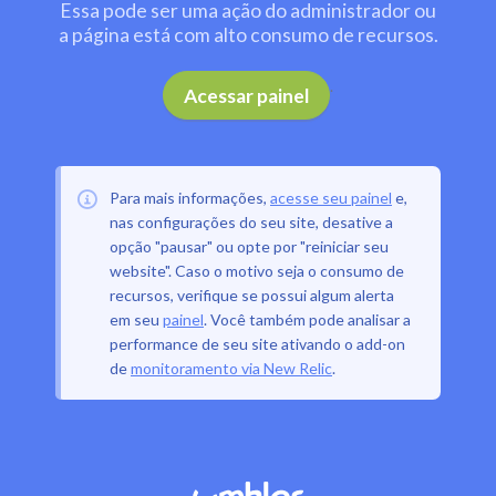
Essa pode ser uma ação do administrador ou
a página está com alto consumo de recursos.
.
Acessar painel
Para mais informações,
acesse seu painel
e,
nas configurações do seu site, desative a
opção "pausar" ou opte por "reiniciar seu
website". Caso o motivo seja o consumo de
recursos, verifique se possui algum alerta
em seu
painel
. Você também pode analisar a
performance de seu site ativando o add-on
de
monitoramento via New Relic
.