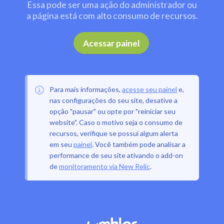
Essa pode ser uma ação do administrador ou
a página está com alto consumo de recursos.
.
Acessar painel
Para mais informações,
acesse seu painel
e,
nas configurações do seu site, desative a
opção "pausar" ou opte por "reiniciar seu
website". Caso o motivo seja o consumo de
recursos, verifique se possui algum alerta
em seu
painel
. Você também pode analisar a
performance de seu site ativando o add-on
de
monitoramento via New Relic
.