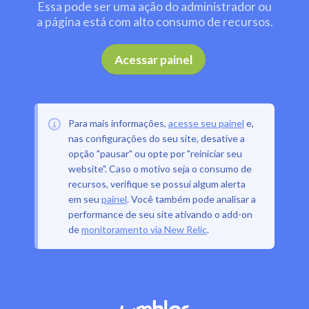
Essa pode ser uma ação do administrador ou
a página está com alto consumo de recursos.
.
Acessar painel
Para mais informações,
acesse seu painel
e,
nas configurações do seu site, desative a
opção "pausar" ou opte por "reiniciar seu
website". Caso o motivo seja o consumo de
recursos, verifique se possui algum alerta
em seu
painel
. Você também pode analisar a
performance de seu site ativando o add-on
de
monitoramento via New Relic
.