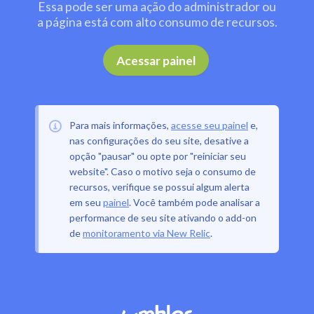
Essa pode ser uma ação do administrador ou
a página está com alto consumo de recursos.
.
Acessar painel
Para mais informações,
acesse seu painel
e,
nas configurações do seu site, desative a
opção "pausar" ou opte por "reiniciar seu
website". Caso o motivo seja o consumo de
recursos, verifique se possui algum alerta
em seu
painel
. Você também pode analisar a
performance de seu site ativando o add-on
de
monitoramento via New Relic
.