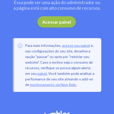
Essa pode ser uma ação do administrador ou
a página está com alto consumo de recursos.
.
Acessar painel
Para mais informações,
acesse seu painel
e,
nas configurações do seu site, desative a
opção "pausar" ou opte por "reiniciar seu
website". Caso o motivo seja o consumo de
recursos, verifique se possui algum alerta
em seu
painel
. Você também pode analisar a
performance de seu site ativando o add-on
de
monitoramento via New Relic
.