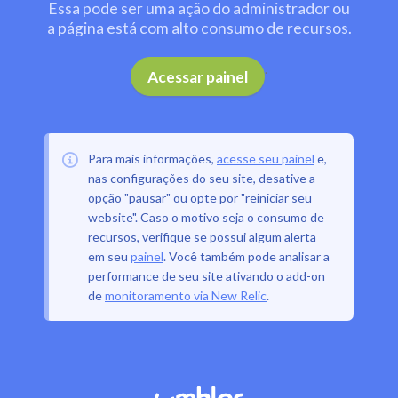
Essa pode ser uma ação do administrador ou
a página está com alto consumo de recursos.
.
Acessar painel
Para mais informações,
acesse seu painel
e,
nas configurações do seu site, desative a
opção "pausar" ou opte por "reiniciar seu
website". Caso o motivo seja o consumo de
recursos, verifique se possui algum alerta
em seu
painel
. Você também pode analisar a
performance de seu site ativando o add-on
de
monitoramento via New Relic
.