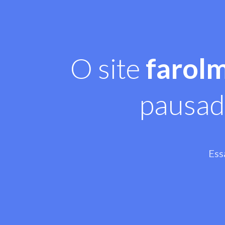
O site
farol
pausad
Ess