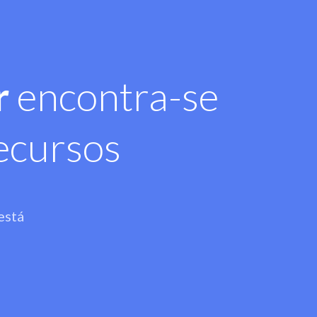
r
encontra-se
ecursos
está