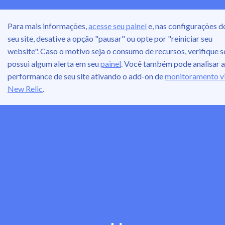
Para mais informações,
acesse seu painel
e, nas configurações d
seu site, desative a opção "pausar" ou opte por "reiniciar seu
website". Caso o motivo seja o consumo de recursos, verifique s
possui algum alerta em seu
painel
. Você também pode analisar a
performance de seu site ativando o add-on de
monitoramento v
New Relic
.