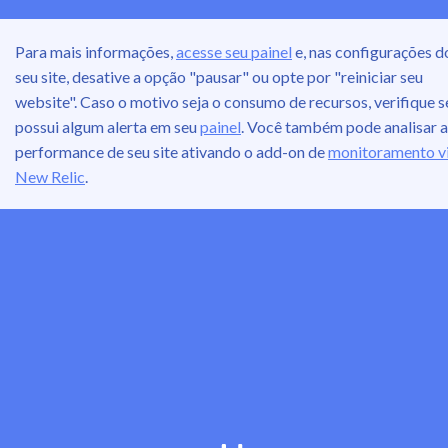
Para mais informações,
acesse seu painel
e, nas configurações d
seu site, desative a opção "pausar" ou opte por "reiniciar seu
website". Caso o motivo seja o consumo de recursos, verifique s
possui algum alerta em seu
painel
. Você também pode analisar a
performance de seu site ativando o add-on de
monitoramento v
New Relic
.