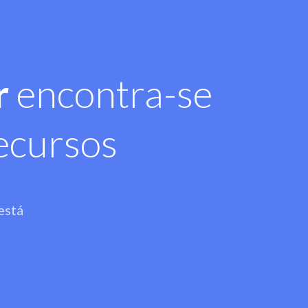
r
encontra-se
ecursos
está