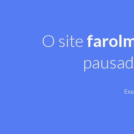
O site
farol
pausad
Ess