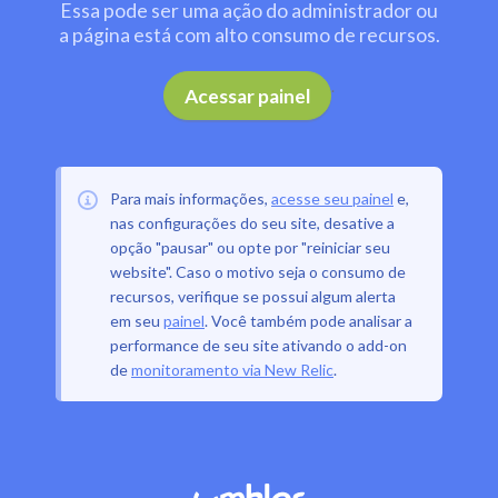
Essa pode ser uma ação do administrador ou
a página está com alto consumo de recursos.
.
Acessar painel
Para mais informações,
acesse seu painel
e,
nas configurações do seu site, desative a
opção "pausar" ou opte por "reiniciar seu
website". Caso o motivo seja o consumo de
recursos, verifique se possui algum alerta
em seu
painel
. Você também pode analisar a
performance de seu site ativando o add-on
de
monitoramento via New Relic
.