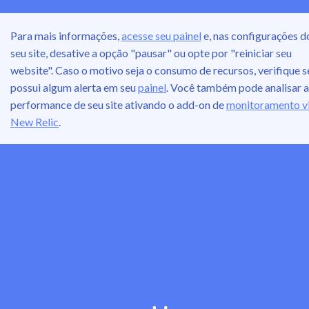
Para mais informações,
acesse seu painel
e, nas configurações d
seu site, desative a opção "pausar" ou opte por "reiniciar seu
website". Caso o motivo seja o consumo de recursos, verifique s
possui algum alerta em seu
painel
. Você também pode analisar a
performance de seu site ativando o add-on de
monitoramento v
New Relic
.