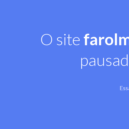
O site
farol
pausad
Ess