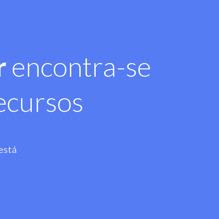
r
encontra-se
ecursos
está