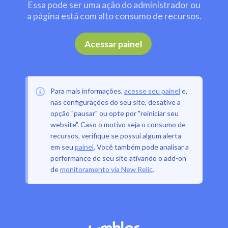
Essa pode ser uma ação do administrador ou
a página está com alto consumo de recursos.
.
Acessar painel
Para mais informações,
acesse seu painel
e,
nas configurações do seu site, desative a
opção "pausar" ou opte por "reiniciar seu
website". Caso o motivo seja o consumo de
recursos, verifique se possui algum alerta
em seu
painel
. Você também pode analisar a
performance de seu site ativando o add-on
de
monitoramento via New Relic
.