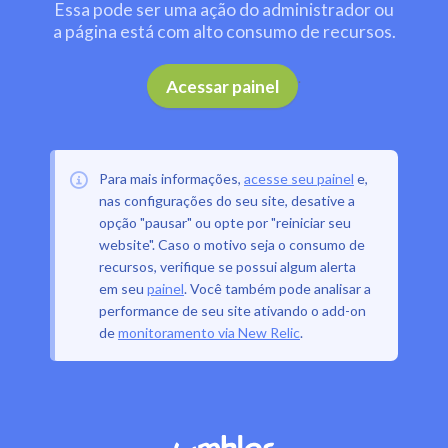
Essa pode ser uma ação do administrador ou
a página está com alto consumo de recursos.
.
Acessar painel
Para mais informações,
acesse seu painel
e,
nas configurações do seu site, desative a
opção "pausar" ou opte por "reiniciar seu
website". Caso o motivo seja o consumo de
recursos, verifique se possui algum alerta
em seu
painel
. Você também pode analisar a
performance de seu site ativando o add-on
de
monitoramento via New Relic
.