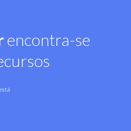
r
encontra-se
ecursos
está