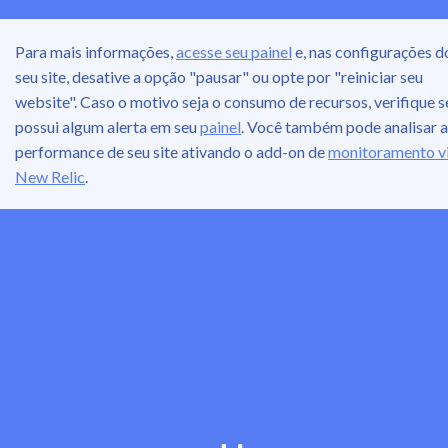
Para mais informações,
acesse seu painel
e, nas configurações d
seu site, desative a opção "pausar" ou opte por "reiniciar seu
website". Caso o motivo seja o consumo de recursos, verifique s
possui algum alerta em seu
painel
. Você também pode analisar a
performance de seu site ativando o add-on de
monitoramento v
New Relic
.