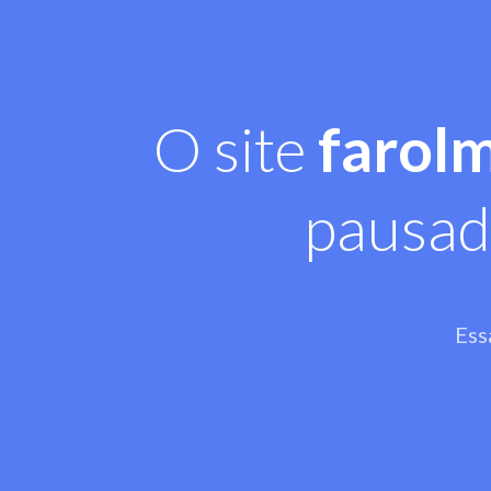
O site
farol
pausad
Ess