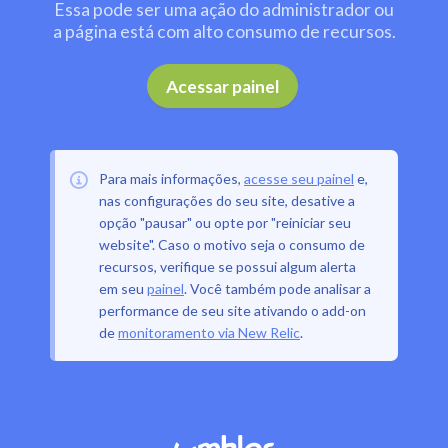
Essa pode ser uma ação do administrador ou
a página está com alto consumo de recursos.
.
Acessar painel
Para mais informações,
acesse seu painel
e,
nas configurações do seu site, desative a
opção "pausar" ou opte por "reiniciar seu
website". Caso o motivo seja o consumo de
recursos, verifique se possui algum alerta
em seu
painel
. Você também pode analisar a
performance de seu site ativando o add-on
de
monitoramento via New Relic
.