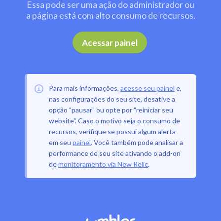
Essa pode ser uma ação do administrador ou
a página está com alto consumo de recursos.
.
Acessar painel
Para mais informações,
acesse seu painel
e,
nas configurações do seu site, desative a
opção "pausar" ou opte por "reiniciar seu
website". Caso o motivo seja o consumo de
recursos, verifique se possui algum alerta
em seu
painel
. Você também pode analisar a
performance de seu site ativando o add-on
de
monitoramento via New Relic
.