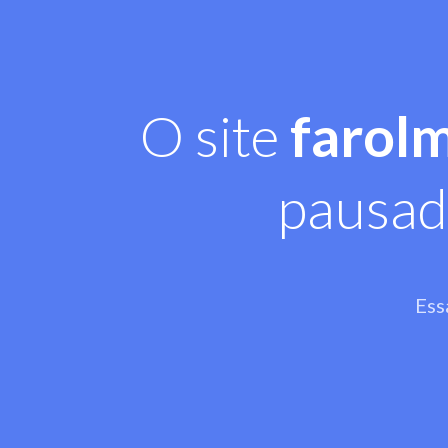
O site
farol
pausad
Ess