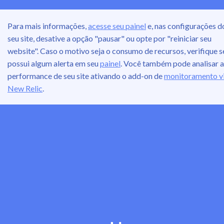
Para mais informações,
acesse seu painel
e, nas configurações d
seu site, desative a opção "pausar" ou opte por "reiniciar seu
website". Caso o motivo seja o consumo de recursos, verifique s
possui algum alerta em seu
painel
. Você também pode analisar a
performance de seu site ativando o add-on de
monitoramento v
New Relic
.