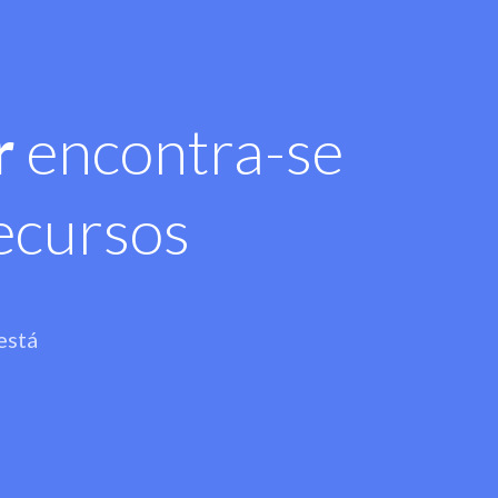
r
encontra-se
ecursos
está