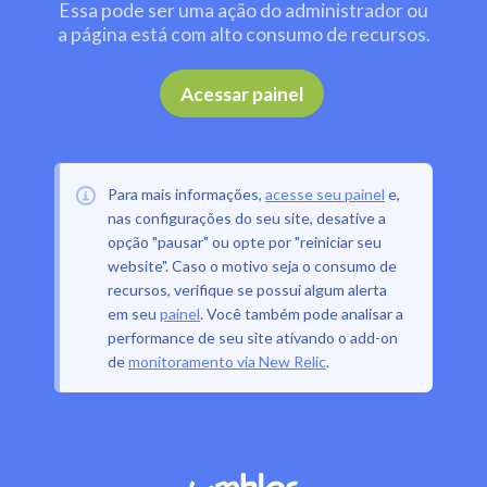
Essa pode ser uma ação do administrador ou
a página está com alto consumo de recursos.
.
Acessar painel
Para mais informações,
acesse seu painel
e,
nas configurações do seu site, desative a
opção "pausar" ou opte por "reiniciar seu
website". Caso o motivo seja o consumo de
recursos, verifique se possui algum alerta
em seu
painel
. Você também pode analisar a
performance de seu site ativando o add-on
de
monitoramento via New Relic
.