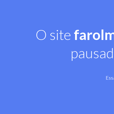
O site
farol
pausad
Ess