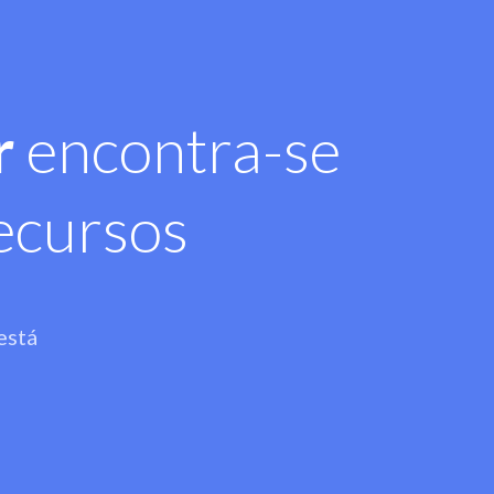
r
encontra-se
ecursos
está