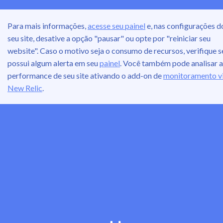
Para mais informações,
acesse seu painel
e, nas configurações d
seu site, desative a opção "pausar" ou opte por "reiniciar seu
website". Caso o motivo seja o consumo de recursos, verifique s
possui algum alerta em seu
painel
. Você também pode analisar a
performance de seu site ativando o add-on de
monitoramento v
New Relic
.