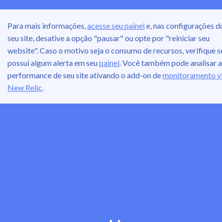
Para mais informações,
acesse seu painel
e, nas configurações d
seu site, desative a opção "pausar" ou opte por "reiniciar seu
website". Caso o motivo seja o consumo de recursos, verifique s
possui algum alerta em seu
painel
. Você também pode analisar a
performance de seu site ativando o add-on de
monitoramento v
New Relic
.