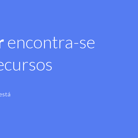
r
encontra-se
ecursos
está