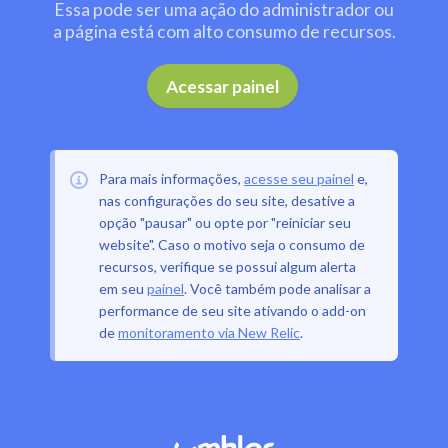
Essa pode ser uma ação do administrador ou
a página está com alto consumo de recursos.
.
Acessar painel
Para mais informações,
acesse seu painel
e,
nas configurações do seu site, desative a
opção "pausar" ou opte por "reiniciar seu
website". Caso o motivo seja o consumo de
recursos, verifique se possui algum alerta
em seu
painel
. Você também pode analisar a
performance de seu site ativando o add-on
de
monitoramento via New Relic
.