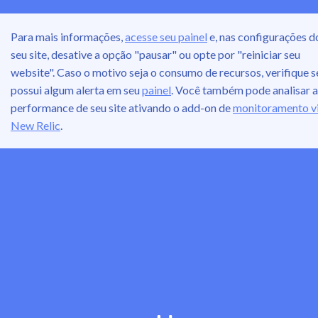
Para mais informações,
acesse seu painel
e, nas configurações d
seu site, desative a opção "pausar" ou opte por "reiniciar seu
website". Caso o motivo seja o consumo de recursos, verifique s
possui algum alerta em seu
painel
. Você também pode analisar a
performance de seu site ativando o add-on de
monitoramento v
New Relic
.