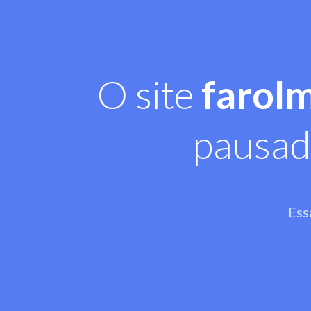
O site
farol
pausad
Ess