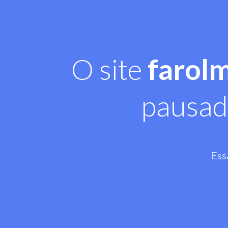
O site
farol
pausad
Ess