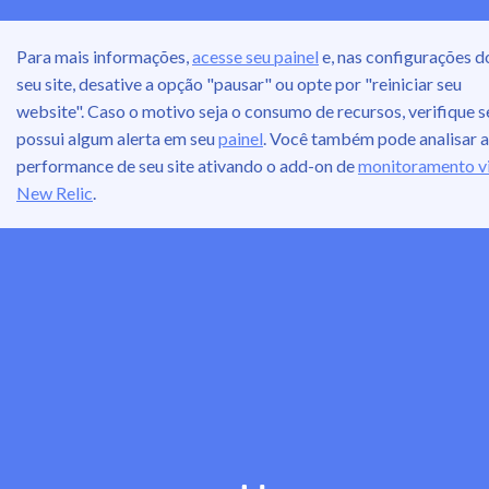
Para mais informações,
acesse seu painel
e, nas configurações d
seu site, desative a opção "pausar" ou opte por "reiniciar seu
website". Caso o motivo seja o consumo de recursos, verifique s
possui algum alerta em seu
painel
. Você também pode analisar a
performance de seu site ativando o add-on de
monitoramento v
New Relic
.