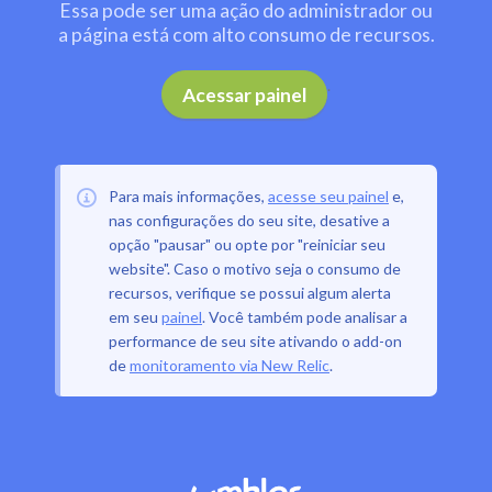
Essa pode ser uma ação do administrador ou
a página está com alto consumo de recursos.
.
Acessar painel
Para mais informações,
acesse seu painel
e,
nas configurações do seu site, desative a
opção "pausar" ou opte por "reiniciar seu
website". Caso o motivo seja o consumo de
recursos, verifique se possui algum alerta
em seu
painel
. Você também pode analisar a
performance de seu site ativando o add-on
de
monitoramento via New Relic
.