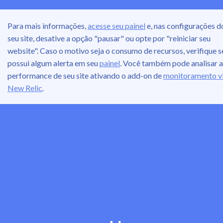
Para mais informações,
acesse seu painel
e, nas configurações d
seu site, desative a opção "pausar" ou opte por "reiniciar seu
website". Caso o motivo seja o consumo de recursos, verifique s
possui algum alerta em seu
painel
. Você também pode analisar a
performance de seu site ativando o add-on de
monitoramento v
New Relic
.