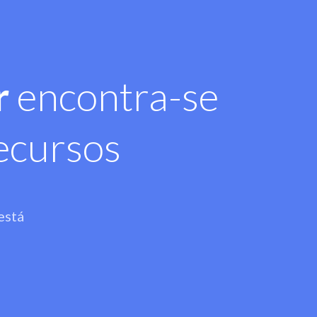
r
encontra-se
ecursos
está