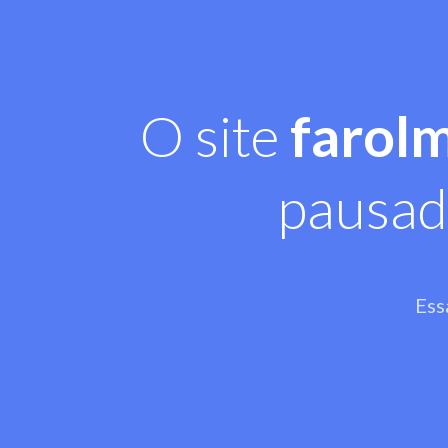
O site
farol
pausad
Ess