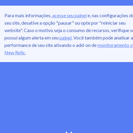
Para mais informações,
acesse seu painel
e, nas configurações d
seu site, desative a opção "pausar" ou opte por "reiniciar seu
website". Caso o motivo seja o consumo de recursos, verifique s
possui algum alerta em seu
painel
. Você também pode analisar a
performance de seu site ativando o add-on de
monitoramento v
New Relic
.