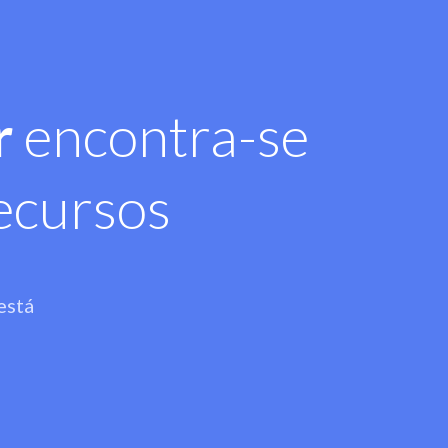
r
encontra-se
ecursos
está