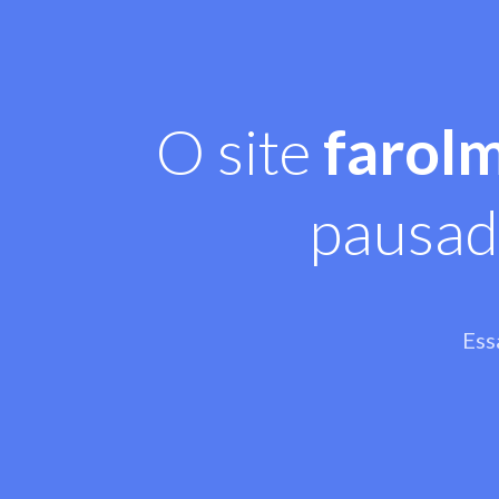
O site
farol
pausad
Ess