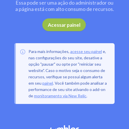
Essa pode ser uma ação do administrador ou
a página está com alto consumo de recursos.
.
Acessar painel
Para mais informações,
acesse seu painel
e,
nas configurações do seu site, desative a
opção "pausar" ou opte por "reiniciar seu
website". Caso o motivo seja o consumo de
recursos, verifique se possui algum alerta
em seu
painel
. Você também pode analisar a
performance de seu site ativando o add-on
de
monitoramento via New Relic
.