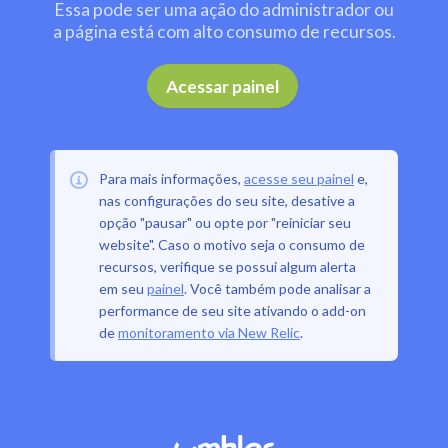
Essa pode ser uma ação do administrador ou
a página está com alto consumo de recursos.
.
Acessar painel
Para mais informações,
acesse seu painel
e,
nas configurações do seu site, desative a
opção "pausar" ou opte por "reiniciar seu
website". Caso o motivo seja o consumo de
recursos, verifique se possui algum alerta
em seu
painel
. Você também pode analisar a
performance de seu site ativando o add-on
de
monitoramento via New Relic
.