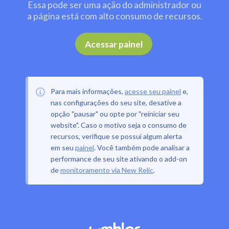
Essa pode ser uma ação do administrador ou
a página está com alto consumo de recursos.
.
Acessar painel
Para mais informações,
acesse seu painel
e,
nas configurações do seu site, desative a
opção "pausar" ou opte por "reiniciar seu
website". Caso o motivo seja o consumo de
recursos, verifique se possui algum alerta
em seu
painel
. Você também pode analisar a
performance de seu site ativando o add-on
de
monitoramento via New Relic
.